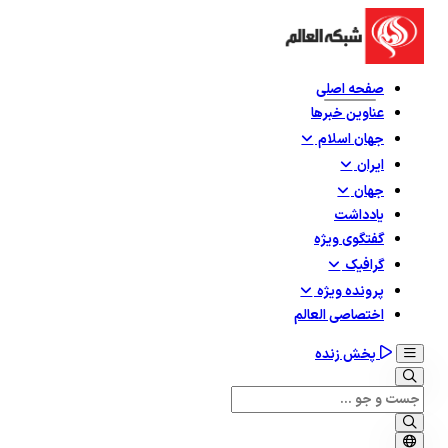
صفحه اصلی
عناوین خبرها
جهان اسلام
ایران
جهان
یادداشت
گفتگوی ویژه
گرافيک
پرونده ویژه
اختصاصی العالم
پخش زنده