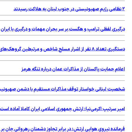
۲ نظامی رژیم صهیونیستی در جنوب لبنان به هلاکت رسیدند
درگیری لفظی ترامپ و هگست بر سر بحران مهمات و درگیری با ایران
دستگیری تعداد ۸ نفر از اشرار مسلح شاخص و مرتبطین گروهک‌های تروریستی
اعلام حمایت پاکستان از مذاکرات عمان درباره تنگه هرمز
شخصیت لبنانی خواستار توقف مذاکرات مستقیم با دشمن صهیونی
امیر سرتیپ اكرمی‌نیا: ارتش جمهوری اسلامی ایران کاملا آماده است
فرمانده نیروی هوایی ارتش: در برابر تجاوز دشمنان رهروانی جان بر