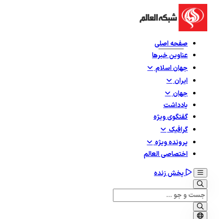
صفحه اصلی
عناوین خبرها
جهان اسلام
ایران
جهان
یادداشت
گفتگوی ویژه
گرافيک
پرونده ویژه
اختصاصی العالم
پخش زنده