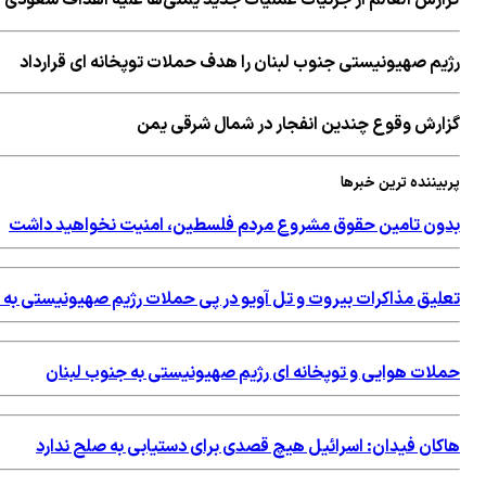
رژیم صهیونیستی جنوب لبنان را هدف حملات توپخانه ای قرارداد
گزارش وقوع چندین انفجار در شمال شرقی یمن
پربیننده ترین خبرها
بدون تامین حقوق مشروع مردم فلسطین، امنیت نخواهید داشت
تعلیق مذاکرات بیروت و تل آویو در پی حملات رژیم صهیونیستی به 
حملات هوایی و توپخانه ای رژیم صهیونیستی به جنوب لبنان
هاکان فیدان: اسرائیل هیچ قصدی برای دستیابی به صلح ندارد