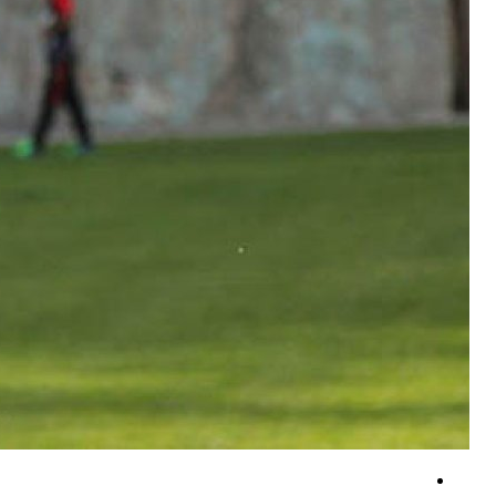
نتایج یک نظرسنجی؛ اکثر آمریکایی‌ها جنگ با ایران را عامل بی‌ثباتی خاورمیانه 
تحلیل روزنامه پاکستانی؛ رئیس‌جمهور آمریکا و اسلاف او درک درستی از مسائل