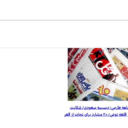
رومیت 4 ماهه طارمی؛ دسیسه سعودی/ شکایت
میلیارد برای نجات از قعر