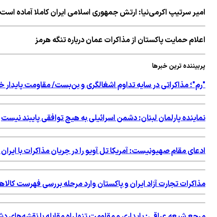
امیر سرتیپ اكرمی‌نیا: ارتش جمهوری اسلامی ایران کاملا آماده است
اعلام حمایت پاکستان از مذاکرات عمان درباره تنگه هرمز
پربیننده ترین خبرها
"رم"؛ مذاکراتی در سایه تداوم اشغالگری و بن‌بست/ مقاومت پایدار خ
نماینده پارلمان لبنان: دشمن اسرائیلی به هیچ توافقی پایبند نیست
ادعای مقام صهیونیست: آمریکا تل آویو را در جریان مذاکرات با ایران 
مذاکرات تجارت آزاد ایران و پاکستان وارد مرحله بررسی فهرست کالاه
مرجع شیعه عراقی: پایداری و مقاومت تنها راه مقابله با نقشه‌های 