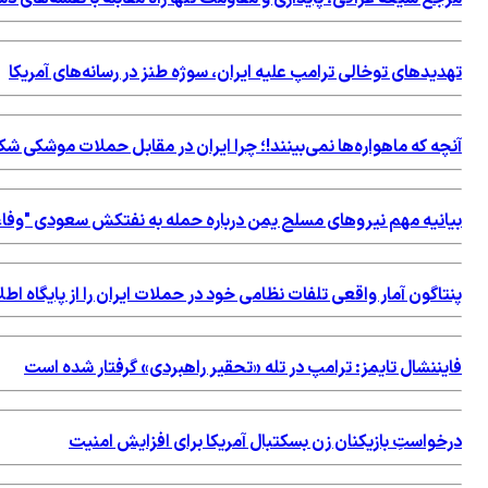
تهدیدهای توخالی ترامپ علیه ایران، سوژه طنز در رسانه‌های آمریکا
آنچه که ماهواره‌ها نمی‌بینند!؛ چرا ایران در مقابل حملات موشکی 
بیانیه مهم نیروهای مسلح یمن درباره حمله به نفتکش سعودی "وفاء
پنتاگون آمار واقعی تلفات نظامی خود در حملات ایران را از پایگاه 
فایننشال تایمز: ترامپ در تله «تحقیر راهبردی» گرفتار شده است
درخواستِ بازیکنان زن بسکتبال آمریکا برای افزایش امنیت