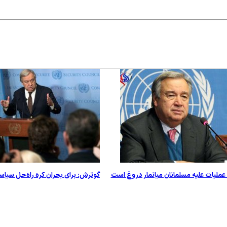
ملیات علیه مسلمانان میانمار دروغ است
گوترش: برای بحران کره راه‌حل سیا