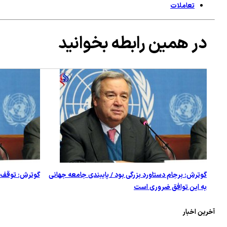
تعاملات
در همین رابطه بخوانید
گوترش: برجام دستاورد بزرگی بود / پایبندی جامعه جهانی
گوترش: توقف ع
به این توافق ضروری است
آخرین اخبار