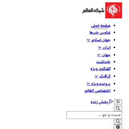
صفحه اصلی
عناوین خبرها
جهان اسلام
ایران
جهان
یادداشت
گفتگوی ویژه
گرافيک
پرونده ویژه
اختصاصی العالم
پخش زنده