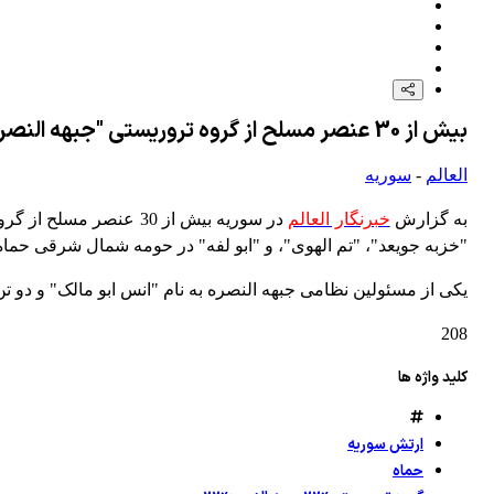
بیش از 30 عنصر مسلح از گروه تروریستی "جبهه النصره" در حمله ارتش سوریه و هم پیمانانش در حومه شمال شرقی حماه به هلاکت رسیدند.
العالم
-
سوریه
به گزارش
خبرنگار العالم
در سوریه بیش از 30 ع
"خزبه جویعد"، "تم الهوی"، و "ابو لفه" در حومه شمال شرقی حماه
یکی از مسئولین نظامی جبهه النصره به نام "انس ابو مالک" و دو تن
208
کلید واژه ها
ارتش سوریه
حماه