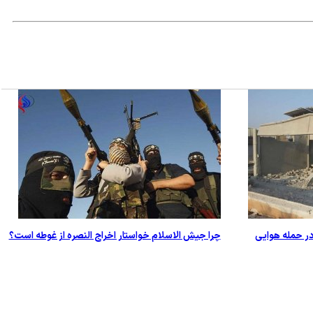
در حمله هوایی
چرا جیش الاسلام خواستار اخراج النصره از غوطه است؟