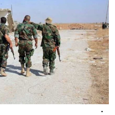
بن حبتور: رویکرد تهاجمی حکومت عربستان علیه همه مردم یمن است
عضو فراکسیون مقاومت: ترامپ به دلیل ارزیابی نادرست از قدرت ایران، در 
گزارش العالم از جزئیات عملیات جدید یمنی‌ها علیه اهداف سعودی +فیلم