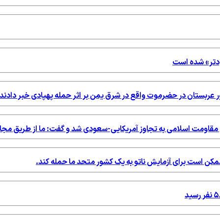
ودتر» شده است
ور عربستان در حضرموت واقع در شرق یمن بر اثر حمله پهپادی خبر دادند.
خ مقاومت اسلامی به تجاوز آمریکایی-سعودی شد و گفت: ما از طریق مج
ه ممکن است برای آزمایش ناتو به یک کشور متحد ما حمله کند.