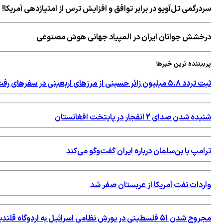
سردرگمی تل‌آویو در برابر توافق و افزایش ترس از امتیازدهی آمریکا!
درخشش جوانان ایران در المپیاد جهانی هوش مصنوعی
پربیننده ترین خبرها
ثبت تردد ۵.۸ میلیون زائر حسینی از مرزهای اربعینی در سفرهای رفت و برگشت
شنیده شدن صدای 2 انفجار در پایتخت افغانستان
ترامپ با بن‌سلمان درباره ایران گفت‌وگو می‌کند
واردات نفت آمریکا از عربستان صفر شد
مجروح شدن 51 فلسطینی در یورش نظامی اسرائیل به اردوگاه قلندیا