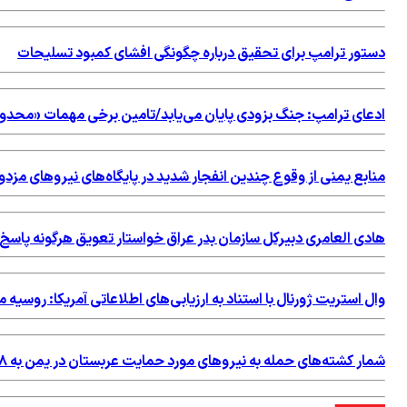
دستور ترامپ برای تحقیق درباره چگونگی افشای کمبود تسلیحات
ادعای ترامپ: جنگ بزودی پایان می‌یابد/تامین برخی مهمات «محد
منابع یمنی از وقوع چندین انفجار شدید در پایگاه‌های نیروهای مزد
هادی العامری دبیرکل سازمان بدر عراق خواستار تعویق هرگونه پاس
وال استریت ژورنال با استناد به ارزیابی‌های اطلاعاتی آمریکا: روسی
شمار کشته‌های حمله به نیروهای مورد حمایت عربستان در یمن به ۵۸ نفر رسید