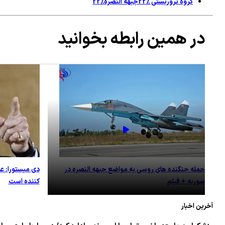
گروه تروریستی %22جبهه النصره%22
در همین رابطه بخوانید
حمله جنگنده های روسی به مواضع جبهه النصره در
دی میستورا: عم
سوریه + فیلم
کننده است
آخرین اخبار