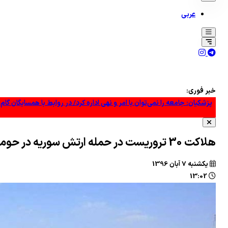
عربی
خبر فوری:
پزشکیان: جامعه را نمی‌توان با امر و نهی اداره کرد/ در روابط با همسایگان گام
گسترش «خطوط زرد»: آیا آتش‌بس ۱۴ روزه در غزه موفق خواهد شد؟
هلاکت 30 تروریست در حمله ارتش سوریه در حومه حماه
سردرگمی تل‌آویو در برابر توافق و افزایش ترس از امتیازدهی آمریکا! +فیلم
يکشنبه 7 آبان 1396
کارشناس نظامی یمنی: عملیات یمن، طرح گسترده عربستان را خنثی کرد +فیلم
13:02
کارمند آمریکایی به خاطر سر دادن شعار «فلسطین آزاد» بیکار شد
بقائی: پیش از آنکه کسی بتواند ادعای غنائم جنگی کند، ابتدا باید در جنگ پیر
امضای توافق‌نامه دفاعی مشترک میان عربستان سعودی، پاکستان و ترکیه