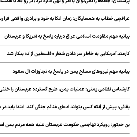
پزشکیان: جامعه را نمی‌توان با امر و نهی اداره کرد/ در روابط با همس
عراقچی خطاب به همسایگان: زمان اتکا به خود و برادری واقعی فرا 
بیانیه مهم مقاومت اسلامی عراق درباره پاسخ به آمریکا و عربستان
کارمند آمریکایی به خاطر سر دادن شعار «فلسطین آزاد» بیکار شد
بیانیه مهم نیروهای مسلح یمن در پاسخ به تجاوزات آل سعود
کارشناس نظامی یمنی: عملیات یمن، طرح گسترده عربستان را خنثی 
بقائی: پیش از آنکه کسی بتواند ادعای غنائم جنگی کند، ابتدا باید در
بن حبتور: رویکرد تهاجمی حکومت عربستان علیه همه مردم یمن ا