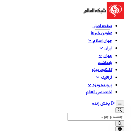
صفحه اصلی
عناوین خبرها
جهان اسلام
ایران
جهان
یادداشت
گفتگوی ویژه
گرافيک
پرونده ویژه
اختصاصی العالم
پخش زنده