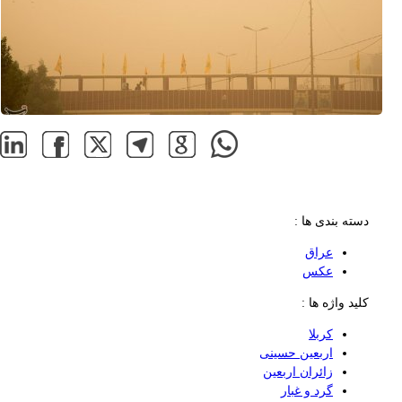
دسته بندی ها :
عراق
عکس
کلید واژه ها :
کربلا
اربعین حسینی
زائران اربعین
گرد و غبار