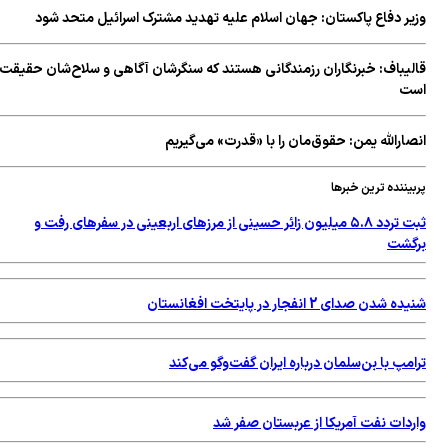
وزیر دفاع پاکستان: جهان اسلام علیه تهدید مشترک اسرائیل متحد شود
قالیباف: خبرنگاران رزمندگانی هستند که سنگرشان آگاهی و سلاح‌شان حقیقت
است
انصارالله یمن: حقوق‌مان را با «قدرت» می‌گیریم
پربیننده ترین خبرها
ثبت تردد ۵.۸ میلیون زائر حسینی از مرزهای اربعینی در سفرهای رفت و
برگشت
شنیده شدن صدای 2 انفجار در پایتخت افغانستان
ترامپ با بن‌سلمان درباره ایران گفت‌وگو می‌کند
واردات نفت آمریکا از عربستان صفر شد