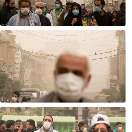
سردرگمی تل‌آویو در برابر توافق و افزایش ترس از امتیازدهی آمریکا! +فیلم