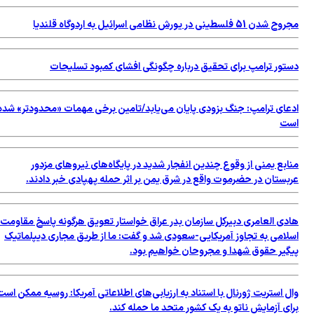
مجروح شدن 51 فلسطینی در یورش نظامی اسرائیل به اردوگاه قلندیا
دستور ترامپ برای تحقیق درباره چگونگی افشای کمبود تسلیحات
ادعای ترامپ: جنگ بزودی پایان می‌یابد/تامین برخی مهمات «محدودتر» شده
است
منابع یمنی از وقوع چندین انفجار شدید در پایگاه‌های نیروهای مزدور
عربستان در حضرموت واقع در شرق یمن بر اثر حمله پهپادی خبر دادند.
هادی العامری دبیرکل سازمان بدر عراق خواستار تعویق هرگونه پاسخ مقاومت
اسلامی به تجاوز آمریکایی-سعودی شد و گفت: ما از طریق مجاری دیپلماتیک
پیگیر حقوق شهدا و مجروحان خواهیم بود.
وال استریت ژورنال با استناد به ارزیابی‌های اطلاعاتی آمریکا: روسیه ممکن است
برای آزمایش ناتو به یک کشور متحد ما حمله کند.