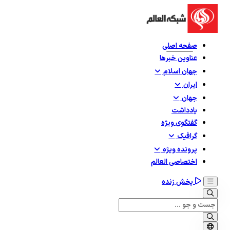
صفحه اصلی
عناوین خبرها
جهان اسلام
ایران
جهان
یادداشت
گفتگوی ویژه
گرافيک
پرونده ویژه
اختصاصی العالم
پخش زنده