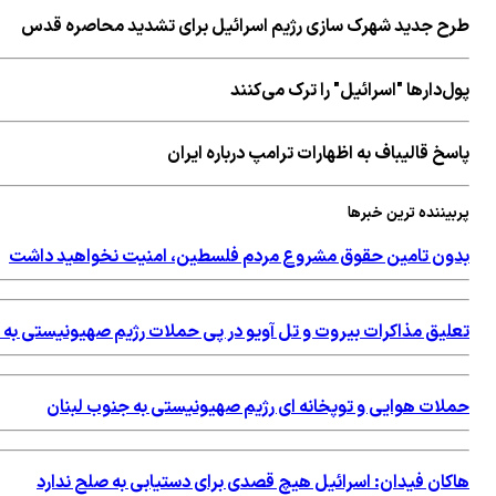
طرح جدید شهرک سازی رژیم اسرائیل برای تشدید محاصره قدس
پول‌دارها "اسرائیل" را ترک می‌کنند
پاسخ قالیباف به اظهارات ترامپ درباره ایران
پربیننده ترین خبرها
بدون تامین حقوق مشروع مردم فلسطین، امنیت نخواهید داشت
تعلیق مذاکرات بیروت و تل آویو در پی حملات رژیم صهیونیستی به 
حملات هوایی و توپخانه ای رژیم صهیونیستی به جنوب لبنان
هاکان فیدان: اسرائیل هیچ قصدی برای دستیابی به صلح ندارد