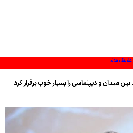
زدارندگی موثر
د شد
 بین میدان و دیپلماسی را بسیار خوب برقرار کرد
 در ایجاد فضای همدلی
ریاض
انقلابی است