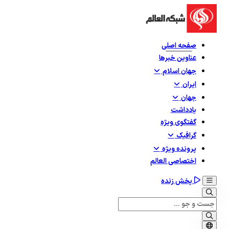
صفحه اصلی
عناوین خبرها
جهان اسلام
ایران
جهان
یادداشت
گفتگوی ویژه
گرافيک
پرونده ویژه
اختصاصی العالم
پخش زنده