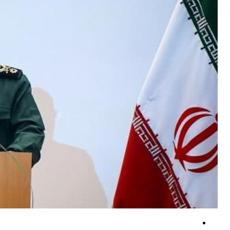
بقائی: پیش از آنکه کسی بتواند ادعای غنائم جنگی کند، ابتدا باید در جنگ پیر
بیانیه نیروهای مسلح یمن در پاسخ به تجاوزات آل سعود/ تاکید بر اجرای م
گسترش «خطوط زرد»: آیا آتش‌بس ۱۴ روزه در غزه موفق خواهد شد؟