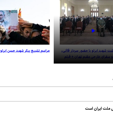
شت شهید ایرلو با حضور سردار قاآنی،
مراسم تشییع پیکر شهید حسن ایرلو
 و سفرای خارجی مقیم تهران + فیلم
گی ملت ایران است